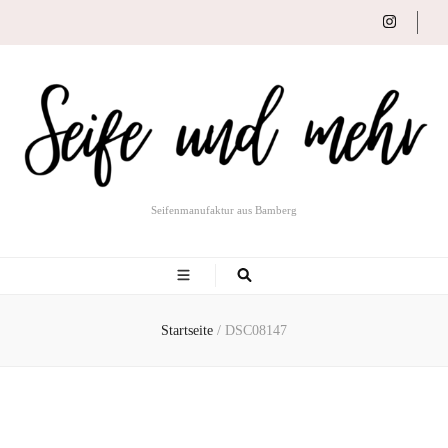
Seifenmanufaktur aus Bamberg
Startseite
/
DSC08147