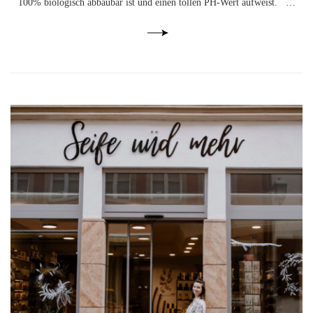
100% biologisch abbaubar ist und einen tollen PH-Wert aufweist. ⁣⁣ ⁣ …