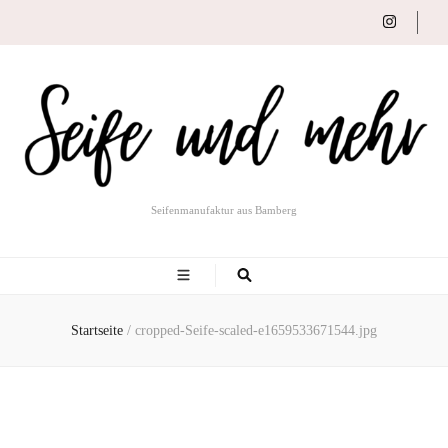
Seifenmanufaktur aus Bamberg
Startseite
/
cropped-Seife-scaled-e1659533671544.jpg