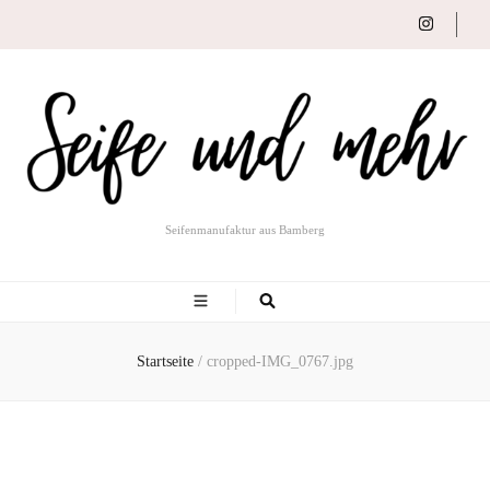
Seifenmanufaktur aus Bamberg
Startseite
/
cropped-IMG_0767.jpg